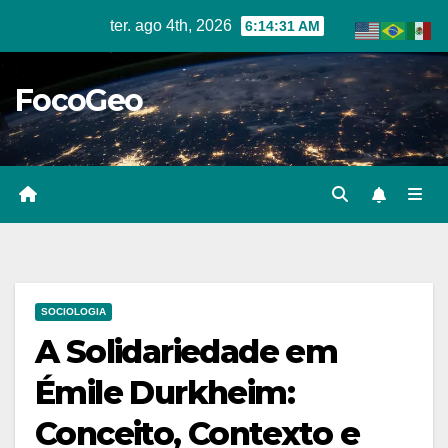
Skip
ter. ago 4th, 2026
6:14:33 AM
to
content
FocoGeo
SOCIOLOGIA
A Solidariedade em
Émile Durkheim:
Conceito, Contexto e