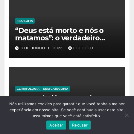
FILOSOFIA
“Deus está morto e nós o
matamos”: o verdadeiro
significado da frase de
8 DE JUNHO DE 2026
FOCOGEO
Friedrich Nietzsche
CLIMATOLOGIA
SEM CATEGORIA
Super El Niño: o que é, como
funciona e quais podem ser
Nós utilizamos cookies para garantir que você tenha a melhor
experiência em nosso site. Se você continua a usar este site,
os impactos desse fenômeno
assumimos que você está satisfeito.
25 DE MAIO DE 2026
FOCOGEO
climático extremo no Brasil e
Aceitar
Recusar
no mundo