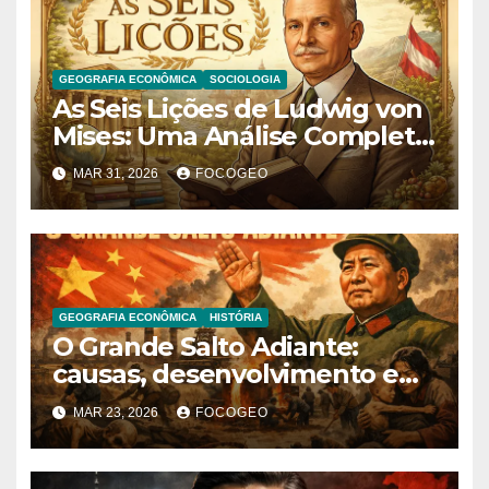
GEOGRAFIA ECONÔMICA
SOCIOLOGIA
As Seis Lições de Ludwig von
Mises: Uma Análise Completa
das Ideias Fundamentais do
MAR 31, 2026
FOCOGEO
Liberalismo Econômico
GEOGRAFIA ECONÔMICA
HISTÓRIA
O Grande Salto Adiante:
causas, desenvolvimento e
consequências de uma das
MAR 23, 2026
FOCOGEO
políticas mais controversas
da China