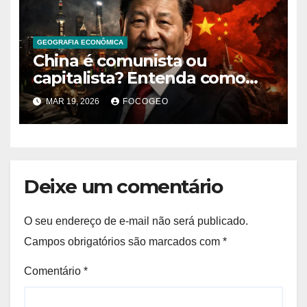
GEOGRAFIA ECONÔMICA
China é comunista ou
capitalista? Entenda como
funciona o modelo
MAR 19, 2026
FOCOGEO
econômico e político chinês
Deixe um comentário
O seu endereço de e-mail não será publicado.
Campos obrigatórios são marcados com
*
Comentário
*