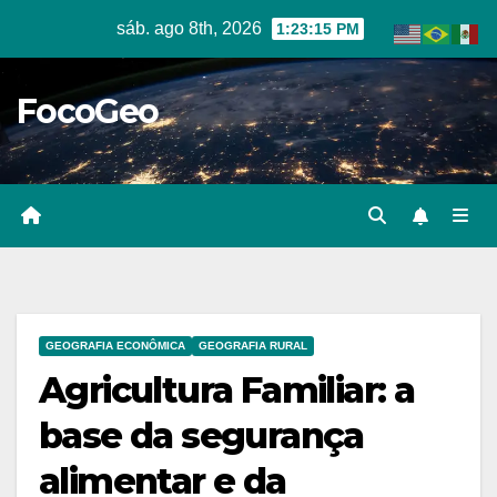
Skip
sáb. ago 8th, 2026
1:23:16 PM
to
content
FocoGeo
GEOGRAFIA ECONÔMICA
GEOGRAFIA RURAL
Agricultura Familiar: a
base da segurança
alimentar e da