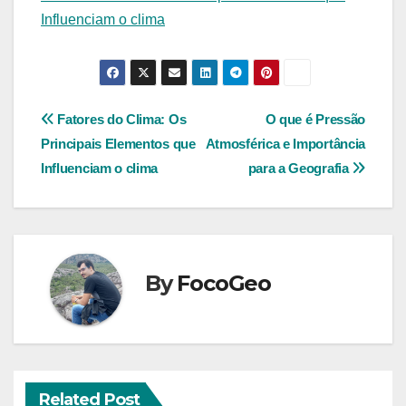
Influenciam o clima
Navegação
Fatores do Clima: Os
O que é Pressão
Principais Elementos que
Atmosférica e Importância
de
Influenciam o clima
para a Geografia
Post
By
FocoGeo
Related Post