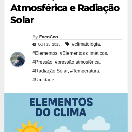
Atmosférica e Radiação
Solar
By
FocoGeo
#climatologia
,
OUT 25, 2025
#Elementos
,
#Elementos climáticos
,
#Pressão
,
#pressão atmosférica
,
#Radiação Solar
,
#Temperatura
,
#Umidade