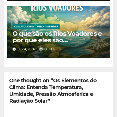
extremas
CLIMATOLOGIA
MEIO AMBIENTE
O que são os Rios Voadores e
por que eles são
fundamentais para o clima da
FEV 4, 2026
FOCOGEO
América do Sul?
One thought on “Os Elementos do
Clima: Entenda Temperatura,
Umidade, Pressão Atmosférica e
Radiação Solar”