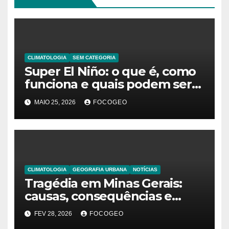
CLIMATOLOGIA
SEM CATEGORIA
Super El Niño: o que é, como
funciona e quais podem ser
os impactos desse fenômeno
MAIO 25, 2026
FOCOGEO
climático extremo no Brasil e
no mundo
CLIMATOLOGIA
GEOGRAFIA URBANA
NOTÍCIAS
Tragédia em Minas Gerais:
causas, consequências e
explicação do fenômeno que
FEV 28, 2026
FOCOGEO
desencadeou as chuvas