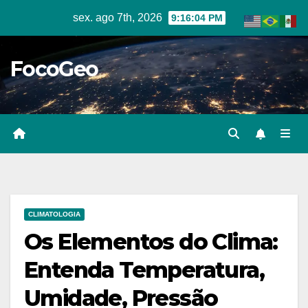
Skip
sex. ago 7th, 2026
9:16:06 PM
to
content
FocoGeo
CLIMATOLOGIA
Os Elementos do Clima:
Entenda Temperatura,
Umidade, Pressão