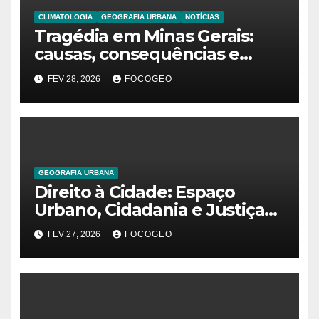
CLIMATOLOGIA
GEOGRAFIA URBANA
NOTÍCIAS
Tragédia em Minas Gerais:
causas, consequências e
explicação do fenômeno que
FEV 28, 2026
FOCOGEO
desencadeou as chuvas
extremas
GEOGRAFIA URBANA
Direito à Cidade: Espaço
Urbano, Cidadania e Justiça
Social na Construção das
FEV 27, 2026
FOCOGEO
Metrópoles Contemporâneas