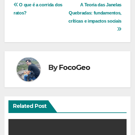
Navegação
O que é a corrida dos
A Teoria das Janelas
ratos?
Quebradas: fundamentos,
de
críticas e impactos sociais
Post
By
FocoGeo
Related Post