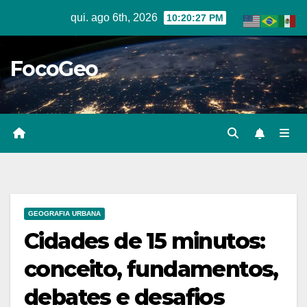
Skip
qui. ago 6th, 2026
10:20:28 PM
to
content
FocoGeo
GEOGRAFIA URBANA
Cidades de 15 minutos:
conceito, fundamentos,
debates e desafios