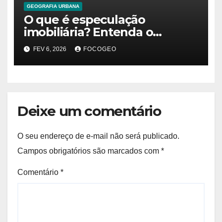
GEOGRAFIA URBANA
O que é especulação
imobiliária? Entenda o
conceito, impactos e debates
FEV 6, 2026
FOCOGEO
contemporâneos
Deixe um comentário
O seu endereço de e-mail não será publicado.
Campos obrigatórios são marcados com
*
Comentário
*