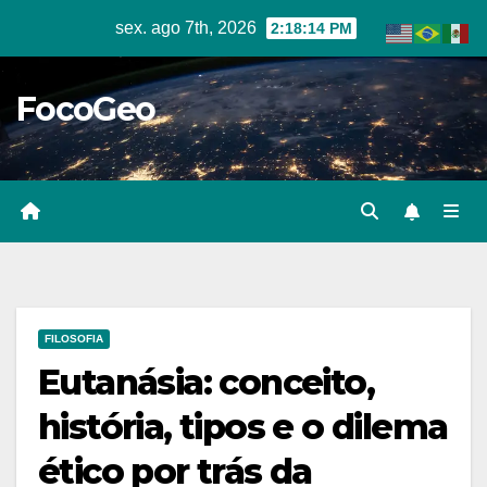
Skip
sex. ago 7th, 2026
2:18:16 PM
to
content
FocoGeo
FILOSOFIA
Eutanásia: conceito,
história, tipos e o dilema
ético por trás da