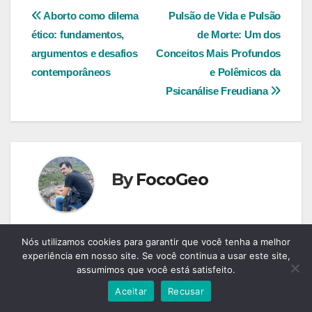
Navegação
Aborto como dilema
Pulsão de Vida e Pulsão
ético: fundamentos,
de Morte: Um dos
de
argumentos e desafios
Conceitos Mais Profundos
Post
contemporâneos
e Polêmicos da
Psicanálise Freudiana
By
FocoGeo
Nós utilizamos cookies para garantir que você tenha a melhor
experiência em nosso site. Se você continua a usar este site,
Related Post
assumimos que você está satisfeito.
Aceitar
Recusar