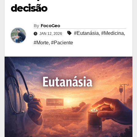
decisão
By
FocoGeo
#Eutanásia
,
#Medicina
,
JAN 12, 2026
#Morte
,
#Paciente