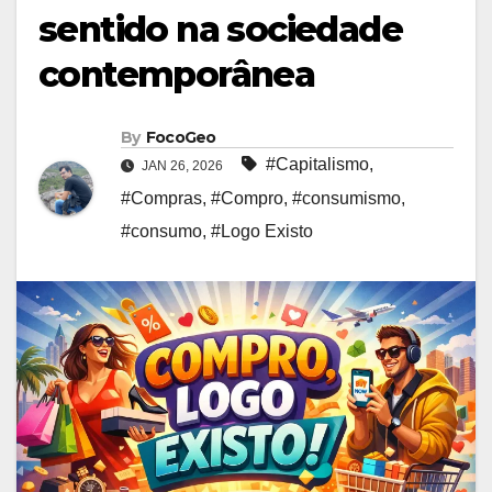
sentido na sociedade
contemporânea
By
FocoGeo
#Capitalismo
,
JAN 26, 2026
#Compras
,
#Compro
,
#consumismo
,
#consumo
,
#Logo Existo