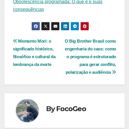
Obsolescência programada: O que é e suas
consequências
Navegação
Memento Mori: o
O Big Brother Brasil como
significado histórico,
engenharia do caos: como
de
filosófico e cultural da
o programa é estruturado
Post
lembrança da morte
para gerar conflito,
polarização e audiência
By
FocoGeo