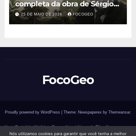
completa da obra de Sérgio
Buarque de Holanda e sua
25 DE MAIO DE 2026
FOCOGEO
importância para entender a
formação do Brasil
FocoGeo
Proudly powered by WordPress
|
Theme: Newspaperex by
Themeansar
.
Home
Conteúdos
História – Guerras
Livraria
Livros de Filosofia
Nós utilizamos cookies para garantir que você tenha a melhor