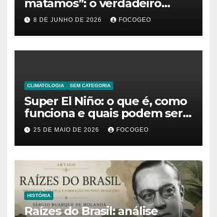
matamos”: o verdadeiro
significado da frase de
8 DE JUNHO DE 2026
FOCOGEO
Friedrich Nietzsche
CLIMATOLOGIA
SEM CATEGORIA
Super El Niño: o que é, como
funciona e quais podem ser
os impactos desse fenômeno
25 DE MAIO DE 2026
FOCOGEO
climático extremo no Brasil e
no mundo
HISTÓRIA
Raízes do Brasil: análise