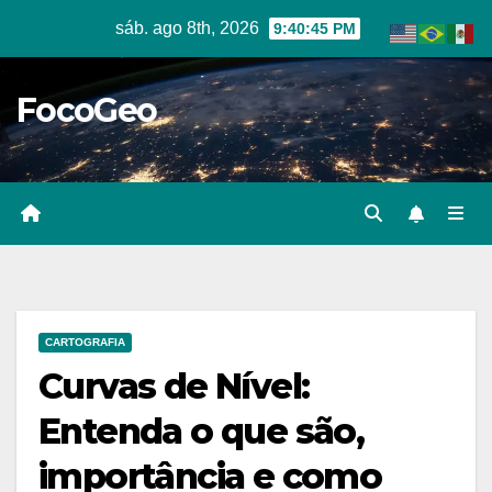
Skip
sáb. ago 8th, 2026
9:40:46 PM
to
content
FocoGeo
CARTOGRAFIA
Curvas de Nível:
Entenda o que são,
importância e como