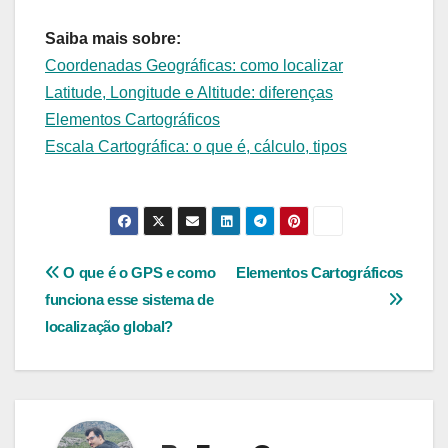
Saiba mais sobre:
Coordenadas Geográficas: como localizar
Latitude, Longitude e Altitude: diferenças
Elementos Cartográficos
Escala Cartográfica: o que é, cálculo, tipos
Navegação
O que é o GPS e como
Elementos Cartográficos
funciona esse sistema de
de
localização global?
Post