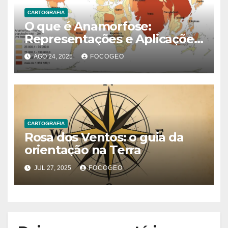
CARTOGRAFIA
O que é Anamorfose:
Representações e Aplicações
na Geografia
AGO 24, 2025
FOCOGEO
CARTOGRAFIA
Rosa dos Ventos: o guia da
orientação na Terra
JUL 27, 2025
FOCOGEO