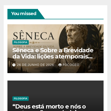
You missed
FILOSOFIA
Sêneca e Sobre a Brevidade
da Vida: lições atemporais
sobre o tempo, a felicidade e
26 DE JUNHO DE 2026
FOCOGEO
o verdadeiro sentido da
existência
FILOSOFIA
“Deus está morto e nós o