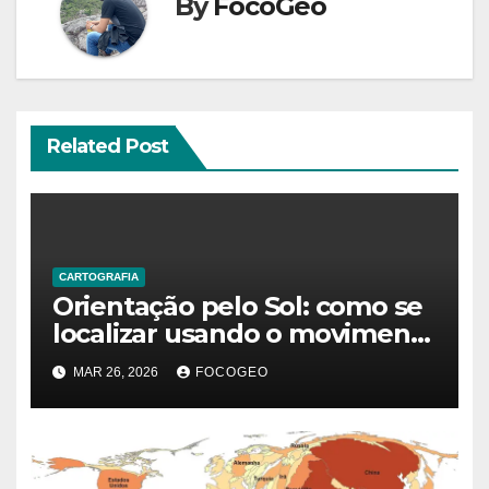
By
FocoGeo
Related Post
CARTOGRAFIA
Orientação pelo Sol: como se
localizar usando o movimento
solar na Terra
MAR 26, 2026
FOCOGEO