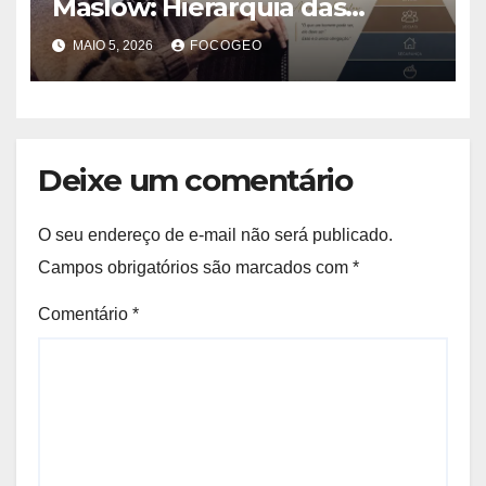
Maslow: Hierarquia das
Necessidades Humanas e sua
MAIO 5, 2026
FOCOGEO
Importância para
Compreender o
Comportamento Humano
Deixe um comentário
O seu endereço de e-mail não será publicado.
Campos obrigatórios são marcados com
*
Comentário
*