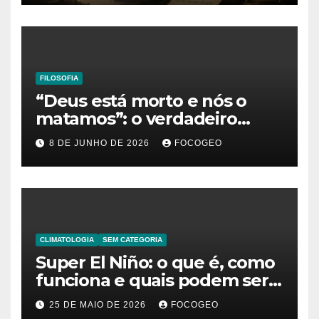
existência
FILOSOFIA
“Deus está morto e nós o
matamos”: o verdadeiro
significado da frase de
8 DE JUNHO DE 2026
FOCOGEO
Friedrich Nietzsche
CLIMATOLOGIA
SEM CATEGORIA
Super El Niño: o que é, como
funciona e quais podem ser
os impactos desse fenômeno
25 DE MAIO DE 2026
FOCOGEO
climático extremo no Brasil e