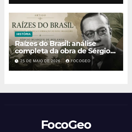
no mundo
HISTÓRIA
Raízes do Brasil: análise
completa da obra de Sérgio
Buarque de Holanda e sua
25 DE MAIO DE 2026
FOCOGEO
importância para entender a
formação do Brasil
FocoGeo