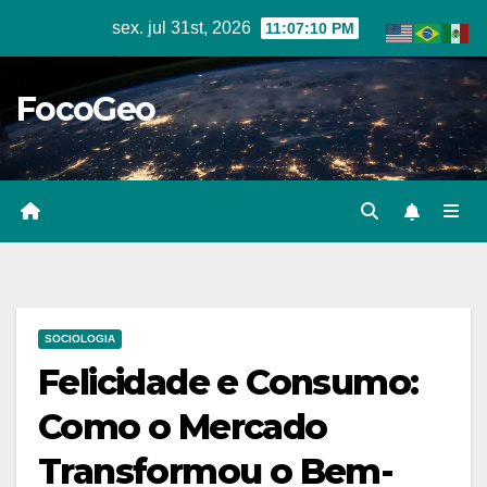
Skip
sex. jul 31st, 2026
11:07:11 PM
to
content
FocoGeo
SOCIOLOGIA
Felicidade e Consumo:
Como o Mercado
Transformou o Bem-