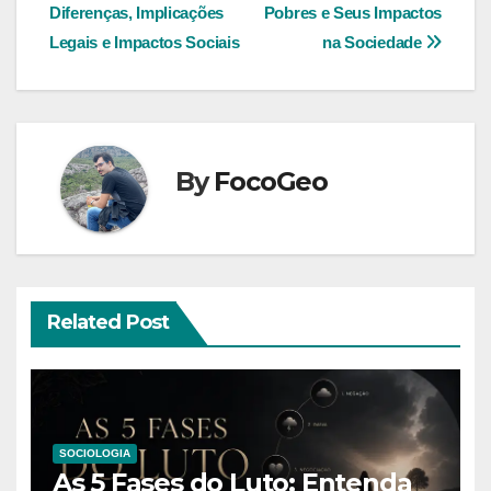
de
Diferenças, Implicações
Pobres e Seus Impactos
Post
Legais e Impactos Sociais
na Sociedade
By
FocoGeo
Related Post
SOCIOLOGIA
As 5 Fases do Luto: Entenda