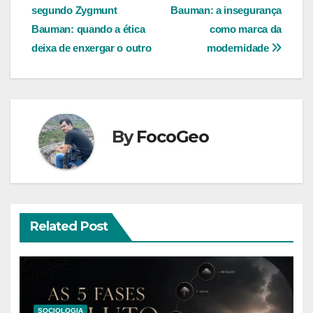
segundo Zygmunt
Bauman: a insegurança
de
Bauman: quando a ética
como marca da
Post
deixa de enxergar o outro
modernidade
By
FocoGeo
Related Post
SOCIOLOGIA