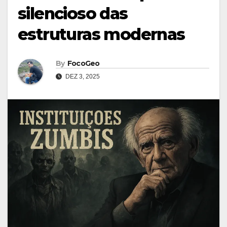
silencioso das
estruturas modernas
By
FocoGeo
DEZ 3, 2025