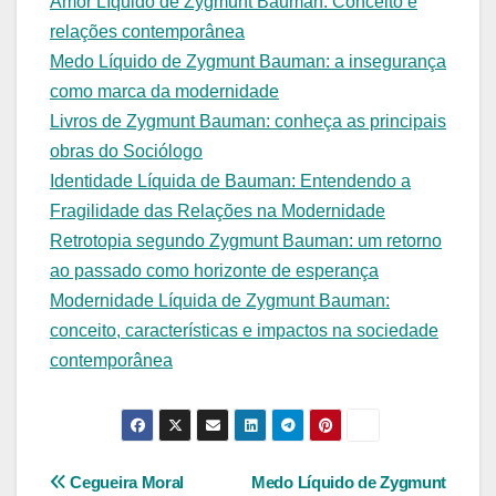
Amor Líquido de Zygmunt Bauman: Conceito e
relações contemporânea
Medo Líquido de Zygmunt Bauman: a insegurança
como marca da modernidade
Livros de Zygmunt Bauman: conheça as principais
obras do Sociólogo
Identidade Líquida de Bauman: Entendendo a
Fragilidade das Relações na Modernidade
Retrotopia segundo Zygmunt Bauman: um retorno
ao passado como horizonte de esperança
Modernidade Líquida de Zygmunt Bauman:
conceito, características e impactos na sociedade
contemporânea
Navegação
Cegueira Moral
Medo Líquido de Zygmunt