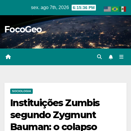
Skip
sex. ago 7th, 2026
6:15:37 PM
to
content
FocoGeo
SOCIOLOGIA
Instituições Zumbis
segundo Zygmunt
Bauman: o colapso