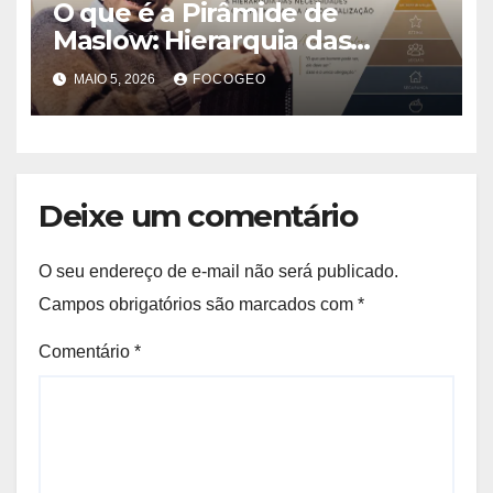
O que é a Pirâmide de
Maslow: Hierarquia das
Necessidades Humanas e sua
MAIO 5, 2026
FOCOGEO
Importância para
Compreender o
Comportamento Humano
Deixe um comentário
O seu endereço de e-mail não será publicado.
Campos obrigatórios são marcados com
*
Comentário
*