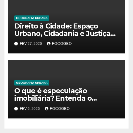
GEOGRAFIA URBANA
Direito à Cidade: Espaço
Urbano, Cidadania e Justiça
Social na Construção das
FEV 27, 2026
FOCOGEO
Metrópoles Contemporâneas
GEOGRAFIA URBANA
O que é especulação
imobiliária? Entenda o
conceito, impactos e debates
FEV 6, 2026
FOCOGEO
contemporâneos