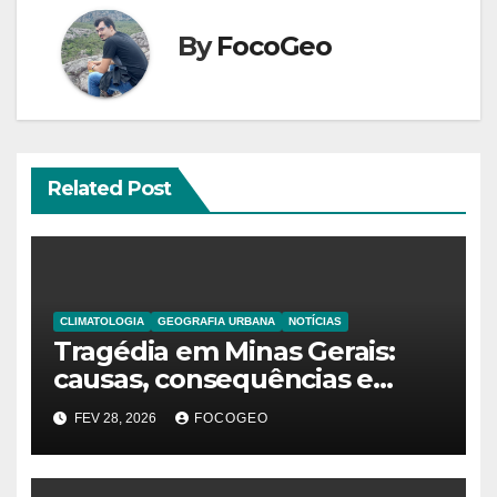
By
FocoGeo
Related Post
CLIMATOLOGIA
GEOGRAFIA URBANA
NOTÍCIAS
Tragédia em Minas Gerais:
causas, consequências e
explicação do fenômeno que
FEV 28, 2026
FOCOGEO
desencadeou as chuvas
extremas