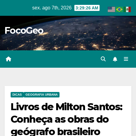
Skip
sex. ago 7th, 2026
3:29:27 AM
to
content
FocoGeo
DICAS
GEOGRAFIA URBANA
Livros de Milton Santos:
Conheça as obras do
geógrafo brasileiro