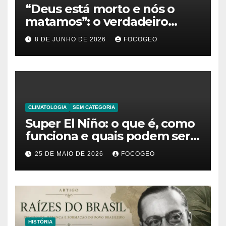
“Deus está morto e nós o
matamos”: o verdadeiro
significado da frase de
8 DE JUNHO DE 2026
FOCOGEO
Friedrich Nietzsche
CLIMATOLOGIA
SEM CATEGORIA
Super El Niño: o que é, como
funciona e quais podem ser
os impactos desse fenômeno
25 DE MAIO DE 2026
FOCOGEO
climático extremo no Brasil e
no mundo
HISTÓRIA