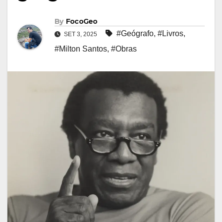
By
FocoGeo
#Geógrafo
,
#Livros
,
SET 3, 2025
#Milton Santos
,
#Obras