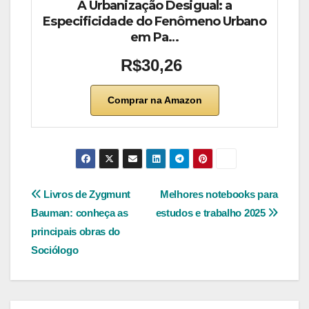
A Urbanização Desigual: a
Especificidade do Fenômeno Urbano
em Pa…
R$30,26
Comprar na Amazon
Navegação
Livros de Zygmunt
Melhores notebooks para
Bauman: conheça as
estudos e trabalho 2025
de
principais obras do
Post
Sociólogo