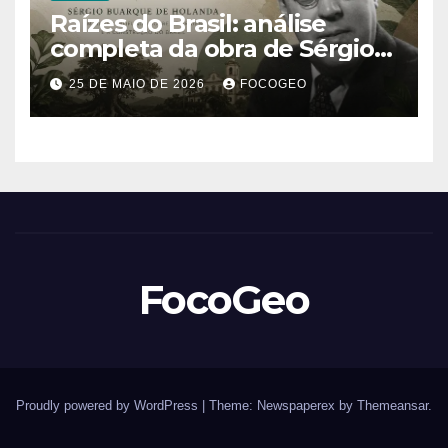
Raízes do Brasil: análise
completa da obra de Sérgio
Buarque de Holanda e sua
25 DE MAIO DE 2026
FOCOGEO
importância para entender a
formação do Brasil
FocoGeo
Proudly powered by WordPress
|
Theme: Newspaperex by
Themeansar
.