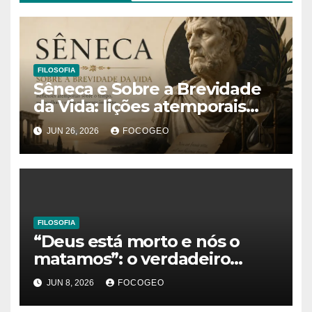
FILOSOFIA
Sêneca e Sobre a Brevidade
da Vida: lições atemporais
sobre o tempo, a felicidade e
JUN 26, 2026
FOCOGEO
o verdadeiro sentido da
existência
FILOSOFIA
“Deus está morto e nós o
matamos”: o verdadeiro
significado da frase de
JUN 8, 2026
FOCOGEO
Friedrich Nietzsche