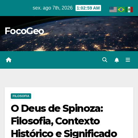
Skip
sex. ago 7th, 2026
1:03:00 AM
to
content
FocoGeo
FILOSOFIA
O Deus de Spinoza:
Filosofia, Contexto
Histórico e Significado