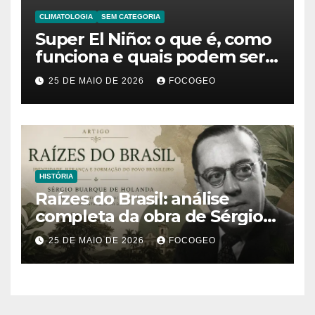
CLIMATOLOGIA
SEM CATEGORIA
Super El Niño: o que é, como
funciona e quais podem ser
os impactos desse fenômeno
25 DE MAIO DE 2026
FOCOGEO
climático extremo no Brasil e
no mundo
HISTÓRIA
Raízes do Brasil: análise
completa da obra de Sérgio
Buarque de Holanda e sua
25 DE MAIO DE 2026
FOCOGEO
importância para entender a
formação do Brasil