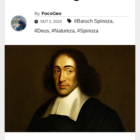
By
FocoGeo
#Baruch Spinoza
,
OUT 2, 2025
#Deus
,
#Natureza
,
#Spinoza