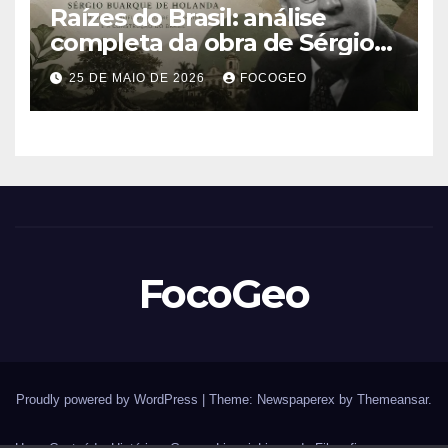
Raízes do Brasil: análise
completa da obra de Sérgio
Buarque de Holanda e sua
25 DE MAIO DE 2026
FOCOGEO
importância para entender a
formação do Brasil
FocoGeo
Proudly powered by WordPress
|
Theme: Newspaperex by
Themeansar
.