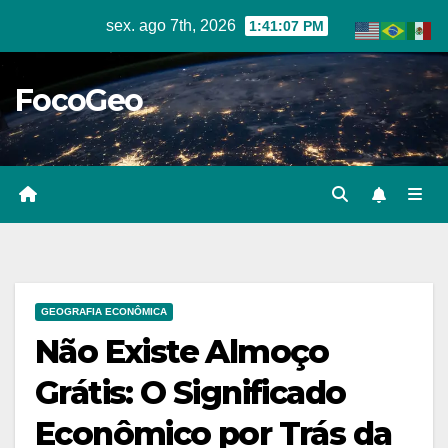
Skip
sex. ago 7th, 2026
1:41:09 PM
to
content
FocoGeo
GEOGRAFIA ECONÔMICA
Não Existe Almoço
Grátis: O Significado
Econômico por Trás da