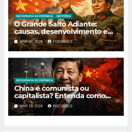
GEOGRAFIA ECONÔMICA
HISTÓRIA
O Grande Salto Adiante:
causas, desenvolvimento e
consequências de uma das
MAR 23, 2026
FOCOGEO
políticas mais controversas
da China
GEOGRAFIA ECONÔMICA
China é comunista ou
capitalista? Entenda como
funciona o modelo
MAR 19, 2026
FOCOGEO
econômico e político chinês