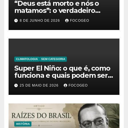
“Deus está morto e nós o
matamos”: o verdadeiro
significado da frase de
8 DE JUNHO DE 2026
FOCOGEO
Friedrich Nietzsche
CLIMATOLOGIA
SEM CATEGORIA
Super El Niño: o que é, como
funciona e quais podem ser
os impactos desse fenômeno
25 DE MAIO DE 2026
FOCOGEO
climático extremo no Brasil e
no mundo
HISTÓRIA