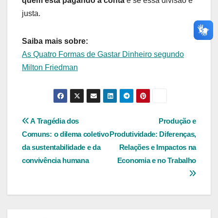
quem está pagando a conta
e se essa divisão é
justa.
Saiba mais sobre:
As Quatro Formas de Gastar Dinheiro segundo
Milton Friedman
Navegação
A Tragédia dos
Produção e
Comuns: o dilema coletivo
Produtividade: Diferenças,
de
da sustentabilidade e da
Relações e Impactos na
Post
convivência humana
Economia e no Trabalho