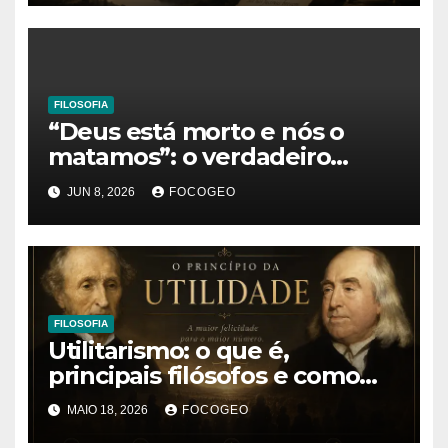
existência
FILOSOFIA
“Deus está morto e nós o
matamos”: o verdadeiro
significado da frase de
JUN 8, 2026
FOCOGEO
Friedrich Nietzsche
FILOSOFIA
Utilitarismo: o que é,
principais filósofos e como
essa teoria ética influencia a
MAIO 18, 2026
FOCOGEO
sociedade moderna