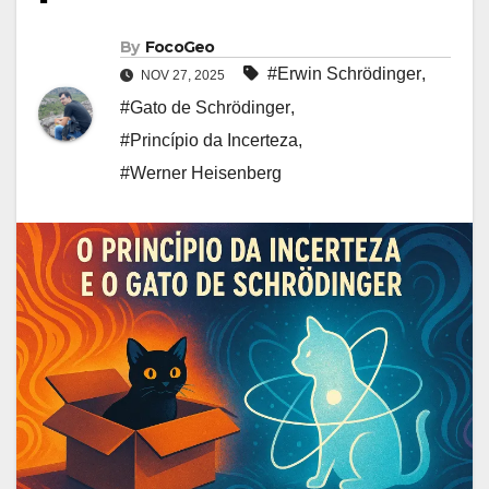
By
FocoGeo
#Erwin Schrödinger
,
NOV 27, 2025
#Gato de Schrödinger
,
#Princípio da Incerteza
,
#Werner Heisenberg