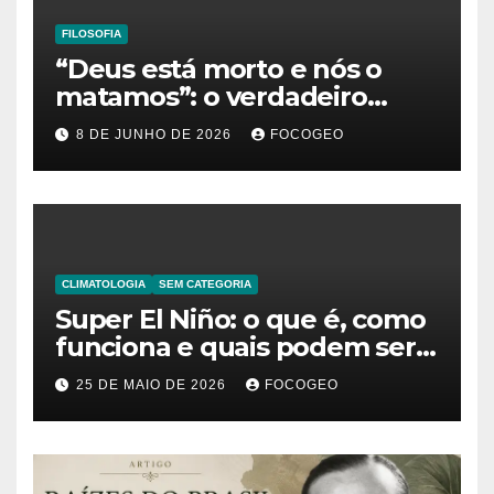
FILOSOFIA
“Deus está morto e nós o
matamos”: o verdadeiro
significado da frase de
8 DE JUNHO DE 2026
FOCOGEO
Friedrich Nietzsche
CLIMATOLOGIA
SEM CATEGORIA
Super El Niño: o que é, como
funciona e quais podem ser
os impactos desse fenômeno
25 DE MAIO DE 2026
FOCOGEO
climático extremo no Brasil e
no mundo