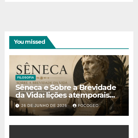
You missed
FILOSOFIA
Sêneca e Sobre a Brevidade
da Vida: lições atemporais
sobre o tempo, a felicidade e
26 DE JUNHO DE 2026
FOCOGEO
o verdadeiro sentido da
existência