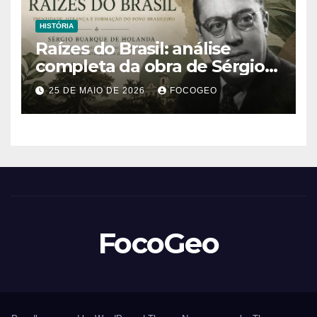
HISTÓRIA
Raízes do Brasil: análise
completa da obra de Sérgio
Buarque de Holanda e sua
25 DE MAIO DE 2026
FOCOGEO
importância para entender a
formação do Brasil
FocoGeo