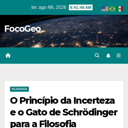
Skip
ter. ago 4th, 2026
6:41:49 AM
to
content
FocoGeo
FILOSOFIA
O Princípio da Incerteza
e o Gato de Schrödinger
para a Filosofia