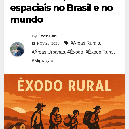
espaciais no Brasil e no
mundo
By
FocoGeo
#Áreas Rurais
,
NOV 28, 2025
#Áreas Urbanas
,
#Êxodo
,
#Êxodo Rural
,
#Migração