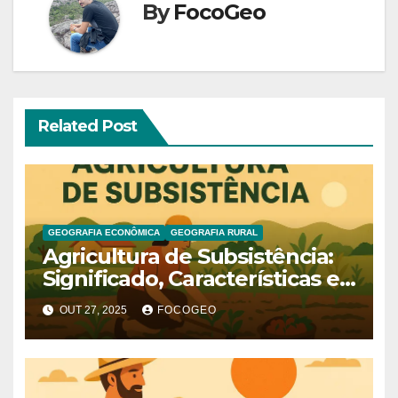
By
FocoGeo
Related Post
GEOGRAFIA ECONÔMICA
GEOGRAFIA RURAL
Agricultura de Subsistência:
Significado, Características e
Desafios
OUT 27, 2025
FOCOGEO