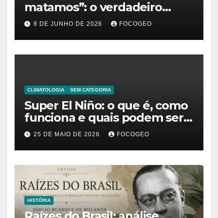
matamos”: o verdadeiro
significado da frase de
8 DE JUNHO DE 2026
FOCOGEO
Friedrich Nietzsche
CLIMATOLOGIA
SEM CATEGORIA
Super El Niño: o que é, como
funciona e quais podem ser
os impactos desse fenômeno
25 DE MAIO DE 2026
FOCOGEO
climático extremo no Brasil e
no mundo
HISTÓRIA
Raízes do Brasil: análise