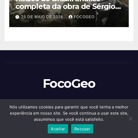
completa da obra de Sérgio
Buarque de Holanda e sua
25 DE MAIO DE 2026
FOCOGEO
importância para entender a
formação do Brasil
FocoGeo
Nós utilizamos cookies para garantir que você tenha a melhor
experiência em nosso site. Se você continua a usar este site,
Proudly powered by WordPress
|
Theme: Newspaperex by
Themeansar
.
assumimos que você está satisfeito.
Aceitar
Recusar
Home
Conteúdos
História – Guerras
Livraria
Livros de Filosofia