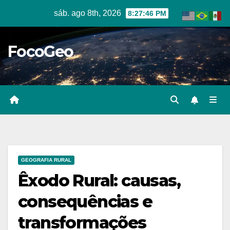
Skip
sáb. ago 8th, 2026
8:27:48 PM
to
content
FocoGeo
GEOGRAFIA RURAL
Êxodo Rural: causas,
consequências e
transformações