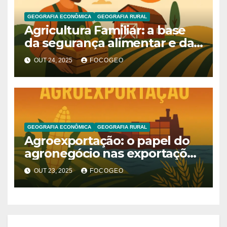
GEOGRAFIA ECONÔMICA
GEOGRAFIA RURAL
Agricultura Familiar: a base
da segurança alimentar e da
sustentabilidade no Brasil
OUT 24, 2025
FOCOGEO
GEOGRAFIA ECONÔMICA
GEOGRAFIA RURAL
Agroexportação: o papel do
agronegócio nas exportações
e na economia global
OUT 23, 2025
FOCOGEO