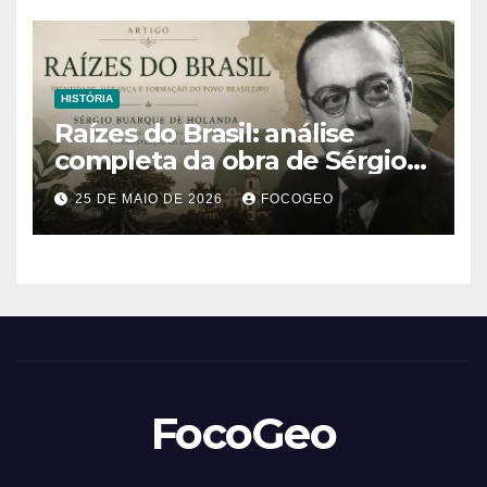
HISTÓRIA
Raízes do Brasil: análise
completa da obra de Sérgio
Buarque de Holanda e sua
25 DE MAIO DE 2026
FOCOGEO
importância para entender a
formação do Brasil
FocoGeo