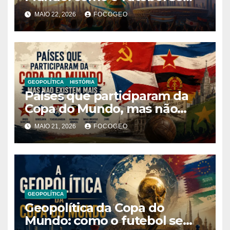
tornou ferramenta de
MAIO 22, 2026
FOCOGEO
influência global e poder
internacional
GEOPOLÍTICA
HISTÓRIA
Países que participaram da
Copa do Mundo, mas não
existem mais: história,
MAIO 21, 2026
FOCOGEO
geopolítica e transformações
territoriais
GEOPOLÍTICA
Geopolítica da Copa do
Mundo: como o futebol se