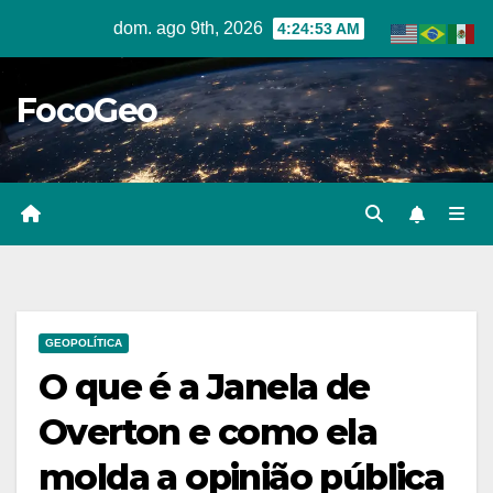
Skip
dom. ago 9th, 2026
4:24:54 AM
to
content
FocoGeo
GEOPOLÍTICA
O que é a Janela de
Overton e como ela
molda a opinião pública