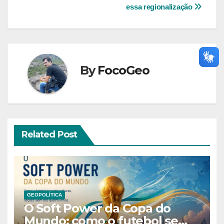
de
essa regionalização
Post
By
FocoGeo
Related Post
GEOPOLÍTICA
O Soft Power da Copa do
Mundo: como o futebol se