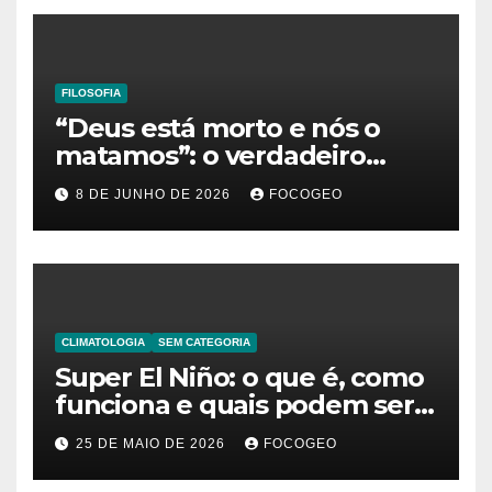
FILOSOFIA
“Deus está morto e nós o
matamos”: o verdadeiro
significado da frase de
8 DE JUNHO DE 2026
FOCOGEO
Friedrich Nietzsche
CLIMATOLOGIA
SEM CATEGORIA
Super El Niño: o que é, como
funciona e quais podem ser
os impactos desse fenômeno
25 DE MAIO DE 2026
FOCOGEO
climático extremo no Brasil e
no mundo