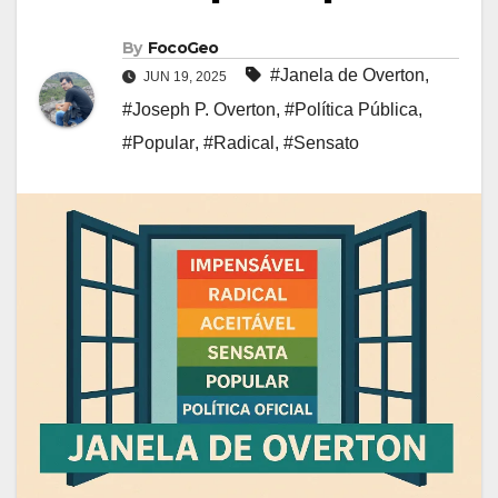
By
FocoGeo
#Janela de Overton
,
JUN 19, 2025
#Joseph P. Overton
,
#Política Pública
,
#Popular
,
#Radical
,
#Sensato