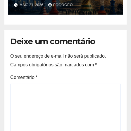
tornou instrumento de
MAIO 21, 2026
FOCOGEO
poder, influência e disputa
internacional
Deixe um comentário
O seu endereço de e-mail não será publicado.
Campos obrigatórios são marcados com
*
Comentário
*