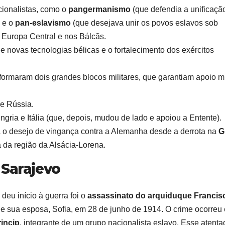
cionalistas, como o
pangermanismo
(que defendia a unificaçã
 e o
pan-eslavismo
(que desejava unir os povos eslavos sob
 Europa Central e nos Bálcãs.
e novas tecnologias bélicas e o fortalecimento dos exércitos
 formaram dois grandes blocos militares, que garantiam apoio 
 e Rússia.
ngria e Itália (que, depois, mudou de lado e apoiou a Entente).
a o desejo de vingança contra a Alemanha desde a derrota na
G
 da região da Alsácia-Lorena.
 Sarajevo
deu início à guerra foi o
assassinato do arquiduque Francis
 de sua esposa, Sofia, em 28 de junho de 1914. O crime ocorreu
rincip
, integrante de um grupo nacionalista eslavo. Esse atenta