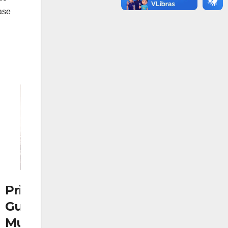
ase
Primeira
A primeira
Guerra
guerra
Mundial: Uma
mundial e o