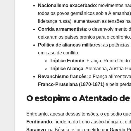
Nacionalismo exacerbado
: movimentos na
todos os povos germânicos sob a Alemanha)
liderança russa), aumentavam as tensões na
Corrida armamentista
: o desenvolvimento d
deixaram os países prontos para o confronto.
Política de alianças militares
: as potências
em caso de conflito:
Tríplice Entente
: França, Reino Unido
Tríplice Aliança
: Alemanha, Áustria-Hu
Revanchismo francês
: a França alimentav
Franco-Prussiana (1870-1871)
e pela perda
O estopim: o Atentado de
Entretanto, apesar dessas tensões, o episódio que 
Ferdinando
, herdeiro do trono austro-húngaro, e
Sarajevo
, na Bósnia, e foi cometido por
Gavrilo P