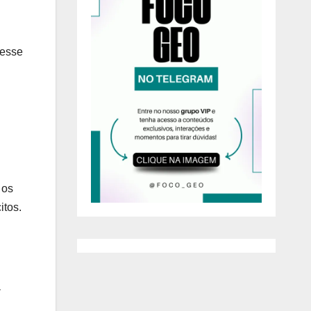
desse
 os
tos.
a