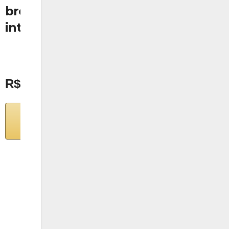
breve
declínio da
introdução
Europa
R$39,00
Comprar na
Comprar na
Amazon
Amazon