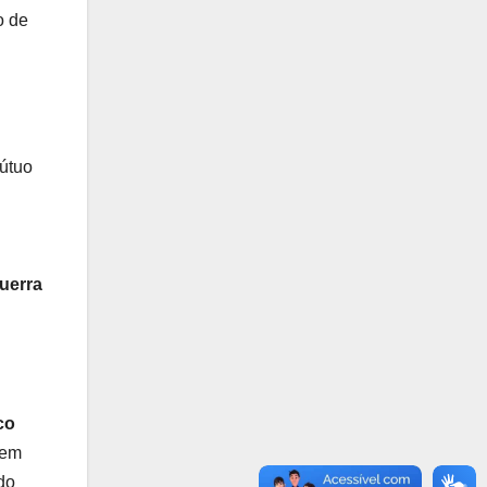
o de
mútuo
uerra
co
 em
do