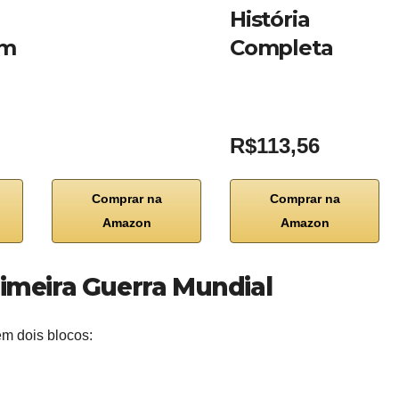
História
om
Completa
R$113,56
Comprar na
Comprar na
Amazon
Amazon
rimeira Guerra Mundial
em dois blocos: