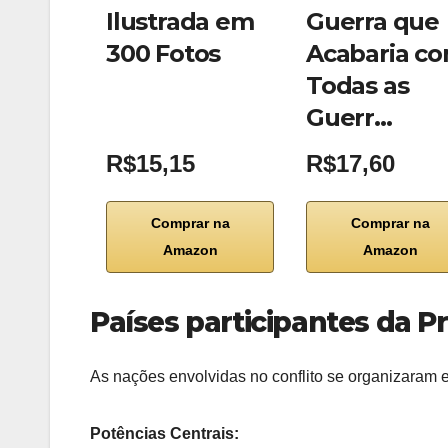
Ilustrada em
Guerra que
300 Fotos
Acabaria c
Todas as
Guerr…
R$15,15
R$17,60
Comprar na
Comprar na
Amazon
Amazon
Países participantes da P
As nações envolvidas no conflito se organizaram 
Potências Centrais: