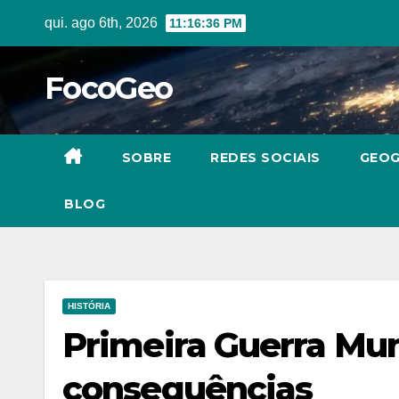
Skip
qui. ago 6th, 2026
11:16:37 PM
to
content
FocoGeo
SOBRE
REDES SOCIAIS
GEOG
BLOG
HISTÓRIA
Primeira Guerra Mund
consequências