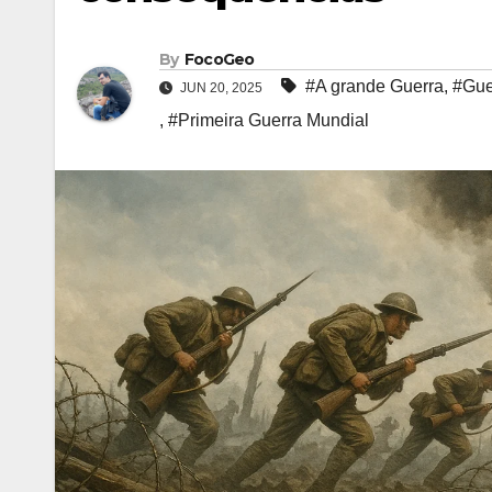
By
FocoGeo
#A grande Guerra
,
#Gue
JUN 20, 2025
,
#Primeira Guerra Mundial