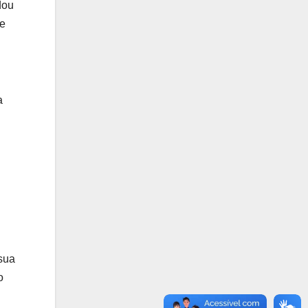
dou
 e
a
 sua
o