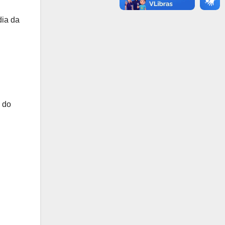
dia da
 do