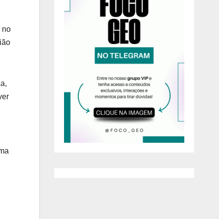
 no
ião
a,
ver
uma