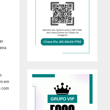
go
eira
e.
em em
as com