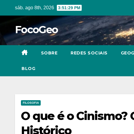
Skip
sáb. ago 8th, 2026
3:51:30 PM
to
content
FocoGeo
SOBRE
REDES SOCIAIS
GEOG
BLOG
FILOSOFIA
O que é o Cinismo? 
Histórico