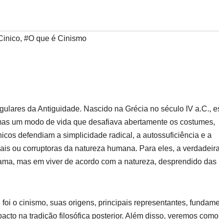
Cinico
,
#O que é Cinismo
ngulares da Antiguidade. Nascido na Grécia no século IV a.C., 
 mas um modo de vida que desafiava abertamente os costumes,
icos defendiam a simplicidade radical, a autossuficiência e a
ais ou corruptoras da natureza humana. Para eles, a verdadeir
 fama, mas em viver de acordo com a natureza, desprendido das
foi o cinismo, suas origens, principais representantes, fundam
pacto na tradição filosófica posterior. Além disso, veremos com