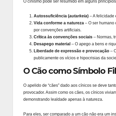
O cinismo pode ser resumido em alguns princípios f
Autossuficiência (
autarkeia
)
– A felicidade
Vida conforme a natureza
– O ser humano d
por convenções artificiais.
Crítica às convenções sociais
– Normas, tr
Desapego material
– O apego a bens e riqu
Liberdade de expressão e provocação
– O
publicamente os vícios e hipocrisias da soci
O Cão como Símbolo Fil
O apelido de “cães” dado aos cínicos se deve tan
provocador. Assim como os cães, os cínicos vivi
demonstrando lealdade apenas à natureza.
Para eles, ser comparado a um cão não era um insu