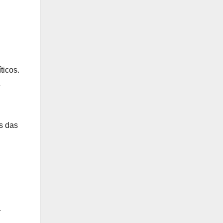
ticos.
a
as das
r