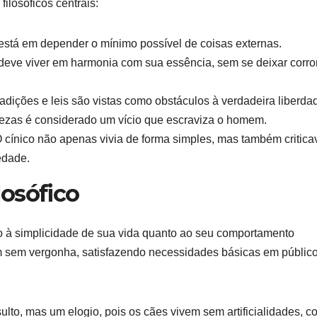
ilosóficos centrais:
 está em depender o mínimo possível de coisas externas.
eve viver em harmonia com sua essência, sem se deixar corr
adições e leis são vistas como obstáculos à verdadeira liberda
ezas é considerado um vício que escraviza o homem.
 cínico não apenas vivia de forma simples, mas também critica
edade.
osófico
to à simplicidade de sua vida quanto ao seu comportamento
am sem vergonha, satisfazendo necessidades básicas em públic
lto, mas um elogio, pois os cães vivem sem artificialidades, c