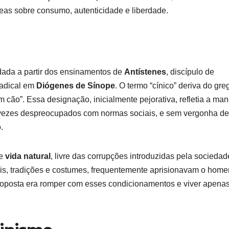
neas sobre consumo, autenticidade e liberdade.
ndada a partir dos ensinamentos de
Antístenes
, discípulo de
radical em
Diógenes de Sínope
. O termo “cínico” deriva do gre
m cão”. Essa designação, inicialmente pejorativa, refletia a man
 vezes despreocupados com normas sociais, e sem vergonha de
.
de
vida natural
, livre das corrupções introduzidas pela sociedad
is, tradições e costumes, frequentemente aprisionavam o hom
ua proposta era romper com esses condicionamentos e viver apen