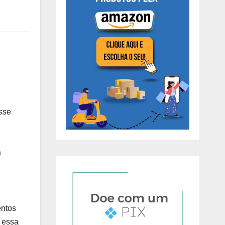
esse
a
entos
o essa