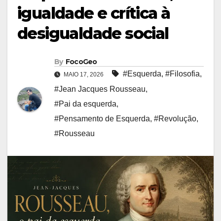
igualdade e crítica à
desigualdade social
By
FocoGeo
#Esquerda
,
#Filosofia
,
MAIO 17, 2026
#Jean Jacques Rousseau
,
#Pai da esquerda
,
#Pensamento de Esquerda
,
#Revolução
,
#Rousseau