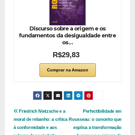
Discurso sobre a origem e os
fundamentos da desigualdade entre
os…
R$29,83
Comprar na Amazon
Navegação
Friedrich Nietzsche e a
Perfectibilidade em
moral de rebanho: a crítica
Rousseau: o conceito que
de
à conformidade e aos
explica a transformação