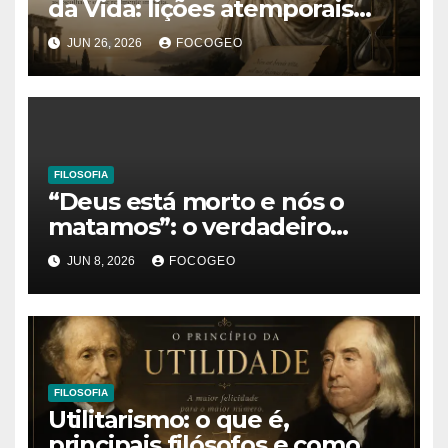
da Vida: lições atemporais
sobre o tempo, a felicidade e
JUN 26, 2026
FOCOGEO
o verdadeiro sentido da
existência
FILOSOFIA
“Deus está morto e nós o
matamos”: o verdadeiro
significado da frase de
JUN 8, 2026
FOCOGEO
Friedrich Nietzsche
FILOSOFIA
Utilitarismo: o que é,
principais filósofos e como