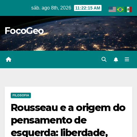
Skip
sáb. ago 8th, 2026
11:22:16 AM
to
content
FocoGeo
FILOSOFIA
Rousseau e a origem do
pensamento de
esquerda: liberdade,