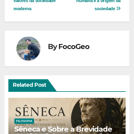
Post
valores da sociedade
humana e a origem da
moderna
sociedade
By
FocoGeo
Related Post
FILOSOFIA
Sêneca e Sobre a Brevidade