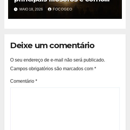
essa teoria ética influencia a
MAIO 18, 2026
FOCOGEO
sociedade moderna
Deixe um comentário
O seu endereço de e-mail não será publicado.
Campos obrigatórios são marcados com
*
Comentário
*