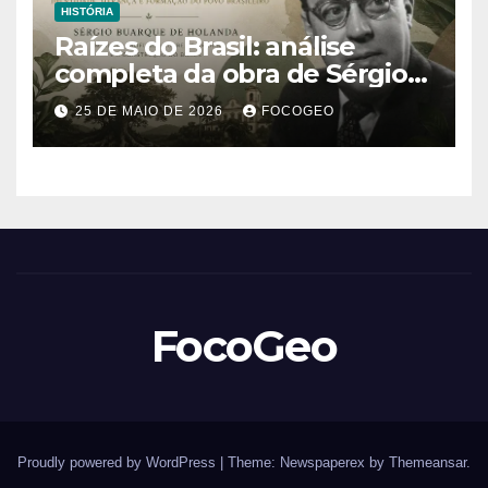
HISTÓRIA
Raízes do Brasil: análise
completa da obra de Sérgio
Buarque de Holanda e sua
25 DE MAIO DE 2026
FOCOGEO
importância para entender a
formação do Brasil
FocoGeo
Proudly powered by WordPress
|
Theme: Newspaperex by
Themeansar
.