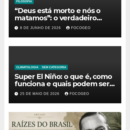
FILOSOFIA
“Deus está morto e nós o
matamos”: o verdadeiro
significado da frase de
8 DE JUNHO DE 2026
FOCOGEO
Friedrich Nietzsche
CLIMATOLOGIA
SEM CATEGORIA
Super El Niño: o que é, como
funciona e quais podem ser
os impactos desse fenômeno
25 DE MAIO DE 2026
FOCOGEO
climático extremo no Brasil e
no mundo