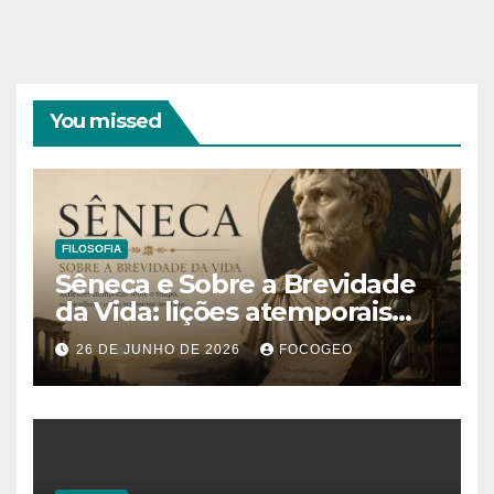
You missed
FILOSOFIA
Sêneca e Sobre a Brevidade
da Vida: lições atemporais
sobre o tempo, a felicidade e
26 DE JUNHO DE 2026
FOCOGEO
o verdadeiro sentido da
existência