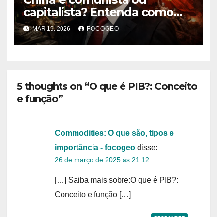
capitalista? Entenda como
funciona o modelo
MAR 19, 2026
FOCOGEO
econômico e político chinês
5 thoughts on “O que é PIB?: Conceito
e função”
Commodities: O que são, tipos e
importância - focogeo
disse:
26 de março de 2025 às 21:12
[…] Saiba mais sobre:O que é PIB?:
Conceito e função […]