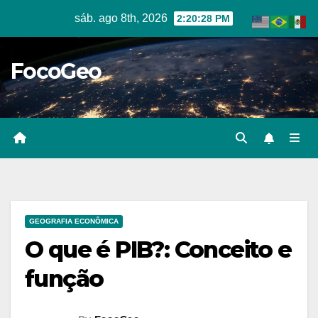
Skip
sáb. ago 8th, 2026
2:20:29 PM
to
content
FocoGeo
GEOGRAFIA ECONÔMICA
O que é PIB?: Conceito e
função