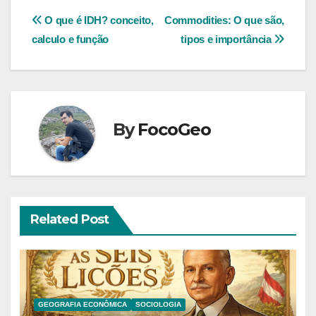
Navegação
O que é IDH? conceito,
Commodities: O que são,
calculo e função
tipos e importância
de
Post
By
FocoGeo
Related Post
GEOGRAFIA ECONÔMICA
SOCIOLOGIA