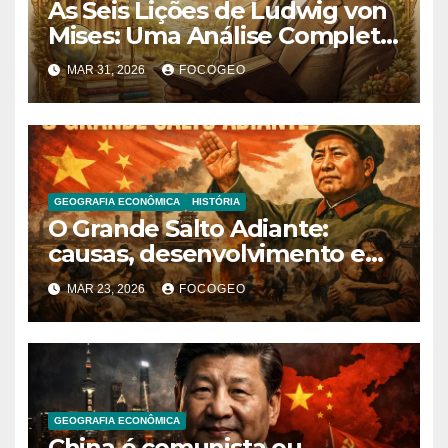
As Seis Lições de Ludwig von
Mises: Uma Análise Completa
das Ideias Fundamentais do
MAR 31, 2026
FOCOGEO
Liberalismo Econômico
GEOGRAFIA ECONÔMICA
HISTÓRIA
O Grande Salto Adiante:
causas, desenvolvimento e
consequências de uma das
MAR 23, 2026
FOCOGEO
políticas mais controversas
da China
GEOGRAFIA ECONÔMICA
China é comunista ou