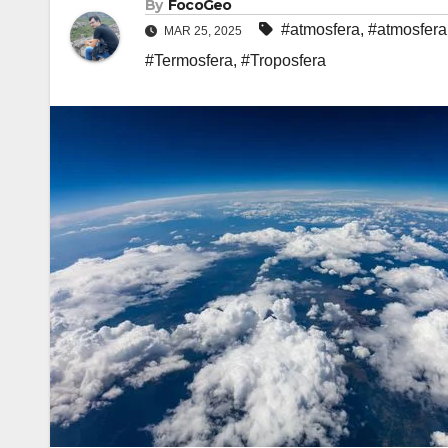
By
FocoGeo
#atmosfera
,
#atmosfera 
MAR 25, 2025
#Termosfera
,
#Troposfera