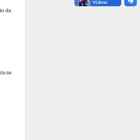
ão da
tra-se