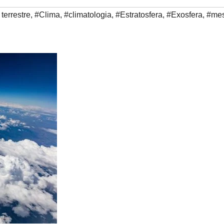
terrestre
,
#Clima
,
#climatologia
,
#Estratosfera
,
#Exosfera
,
#mes