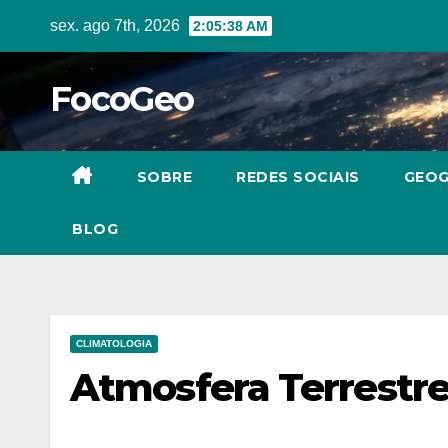
Skip
sex. ago 7th, 2026
2:05:39 AM
to
content
FocoGeo
SOBRE
REDES SOCIAIS
GEOG
BLOG
CLIMATOLOGIA
Atmosfera Terrestre