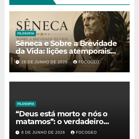
FILOSOFIA
Sêneca e Sobre a Brevidade
da Vida: lições atemporais
sobre o tempo, a felicidade e
26 DE JUNHO DE 2026
FOCOGEO
o verdadeiro sentido da
existência
FILOSOFIA
“Deus está morto e nós o
matamos”: o verdadeiro
significado da frase de
8 DE JUNHO DE 2026
FOCOGEO
Friedrich Nietzsche