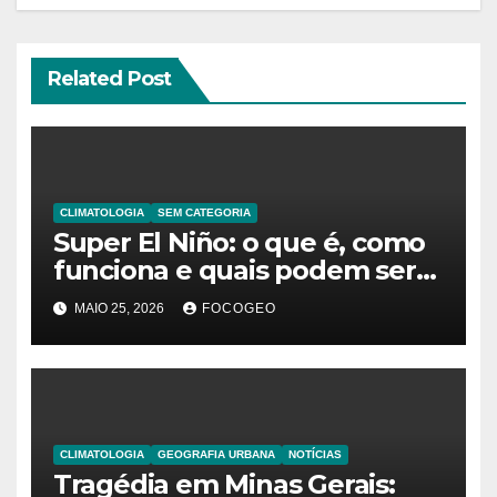
Related Post
CLIMATOLOGIA
SEM CATEGORIA
Super El Niño: o que é, como
funciona e quais podem ser
os impactos desse fenômeno
MAIO 25, 2026
FOCOGEO
climático extremo no Brasil e
no mundo
CLIMATOLOGIA
GEOGRAFIA URBANA
NOTÍCIAS
Tragédia em Minas Gerais: