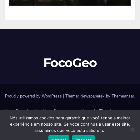
formação do Brasil
FocoGeo
Proudly powered by WordPress
|
Theme: Newspaperex by
Themeansar
.
Home
Conteúdos
História – Guerras
Livraria
Livros de Filosofia
Nós utilizamos cookies para garantir que você tenha a melhor
Livros de Geografia
Livros de História
Livros de Histórias
experiência em nosso site. Se você continua a usar este site,
assumimos que você está satisfeito.
Livros de Sociologia
Página Principal
Redes Sociais
Sobre
Aceitar
Recusar