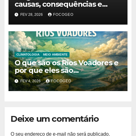
causas, consequências e
explicação do fenômeno que
FEV 28, 2026
FOCOGEO
desencadeou as chuvas
extremas
CLIMATOLOGIA
MEIO AMBIENTE
O que são os Rios Voadores e
por que eles são
fundamentais para o clima da
FEV 4, 2026
FOCOGEO
América do Sul?
Deixe um comentário
O seu endereço de e-mail não será publicado.