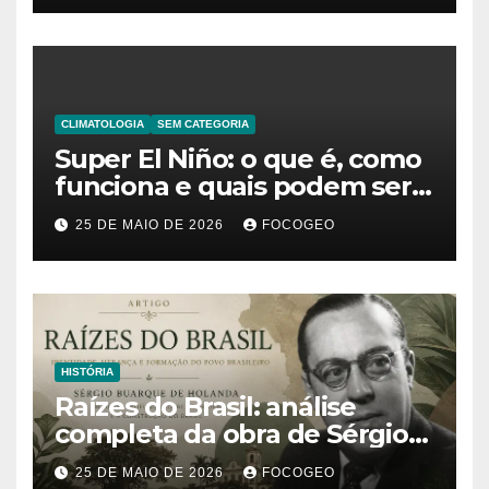
CLIMATOLOGIA
SEM CATEGORIA
Super El Niño: o que é, como
funciona e quais podem ser
os impactos desse fenômeno
25 DE MAIO DE 2026
FOCOGEO
climático extremo no Brasil e
no mundo
HISTÓRIA
Raízes do Brasil: análise
completa da obra de Sérgio
Buarque de Holanda e sua
25 DE MAIO DE 2026
FOCOGEO
importância para entender a