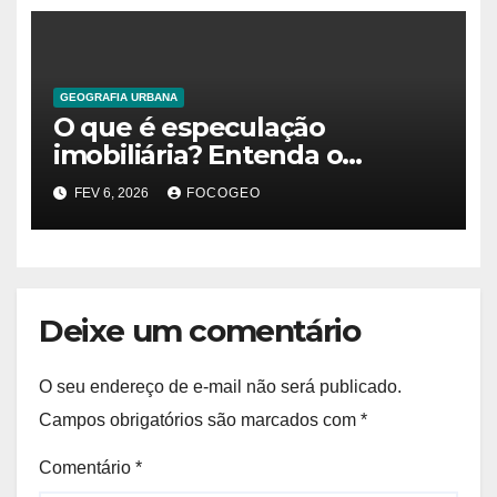
GEOGRAFIA URBANA
O que é especulação
imobiliária? Entenda o
conceito, impactos e debates
FEV 6, 2026
FOCOGEO
contemporâneos
Deixe um comentário
O seu endereço de e-mail não será publicado.
Campos obrigatórios são marcados com
*
Comentário
*