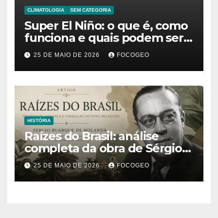
CLIMATOLOGIA
SEM CATEGORIA
Super El Niño: o que é, como
funciona e quais podem ser
os impactos desse fenômeno
25 DE MAIO DE 2026
FOCOGEO
climático extremo no Brasil e
no mundo
HISTÓRIA
Raízes do Brasil: análise
completa da obra de Sérgio
Buarque de Holanda e sua
25 DE MAIO DE 2026
FOCOGEO
importância para entender a
formação do Brasil