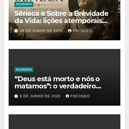
FILOSOFIA
Sêneca e Sobre a Brevidade
da Vida: lições atemporais
sobre o tempo, a felicidade e
26 DE JUNHO DE 2026
FOCOGEO
o verdadeiro sentido da
existência
FILOSOFIA
“Deus está morto e nós o
matamos”: o verdadeiro
significado da frase de
8 DE JUNHO DE 2026
FOCOGEO
Friedrich Nietzsche