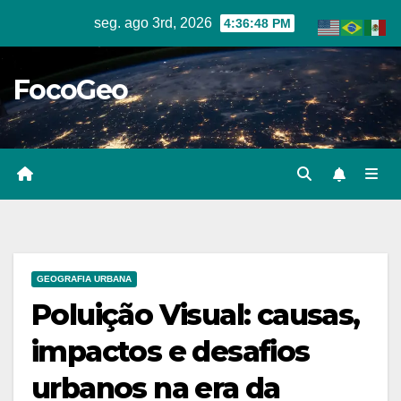
Skip
seg. ago 3rd, 2026
4:36:49 PM
to
content
FocoGeo
GEOGRAFIA URBANA
Poluição Visual: causas,
impactos e desafios
urbanos na era da