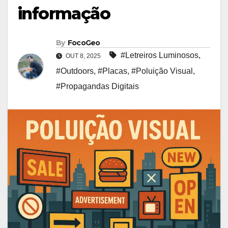
informação
By
FocoGeo
#Letreiros Luminosos
,
OUT 8, 2025
#Outdoors
,
#Placas
,
#Poluição Visual
,
#Propagandas Digitais