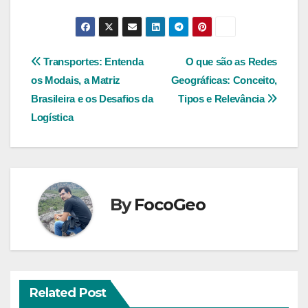
Navegação
Transportes: Entenda
O que são as Redes
os Modais, a Matriz
Geográficas: Conceito,
de
Brasileira e os Desafios da
Tipos e Relevância
Post
Logística
By
FocoGeo
Related Post