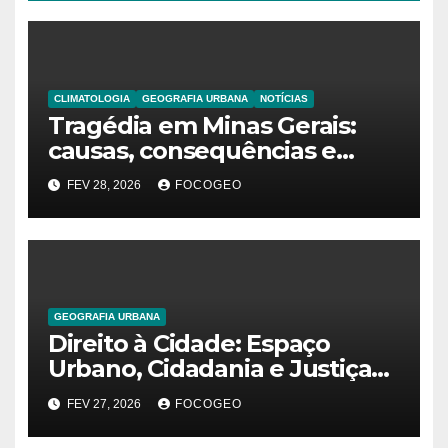
CLIMATOLOGIA
GEOGRAFIA URBANA
NOTÍCIAS
Tragédia em Minas Gerais:
causas, consequências e
explicação do fenômeno que
FEV 28, 2026
FOCOGEO
desencadeou as chuvas
extremas
GEOGRAFIA URBANA
Direito à Cidade: Espaço
Urbano, Cidadania e Justiça
Social na Construção das
FEV 27, 2026
FOCOGEO
Metrópoles Contemporâneas