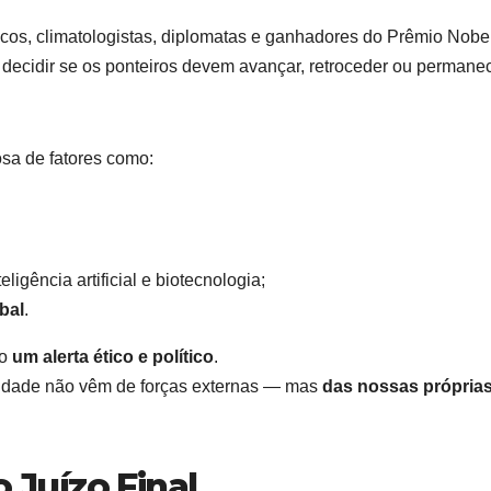
sicos, climatologistas, diplomatas e ganhadores do Prêmio Nob
 decidir se os ponteiros devem avançar, retroceder ou permane
sa de fatores como:
eligência artificial e biotecnologia;
bal
.
mo
um alerta ético e político
.
idade não vêm de forças externas — mas
das nossas própria
o Juízo Final