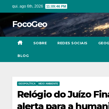
Skip
qui. ago 6th, 2026
11:09:47 PM
to
content
FocoGeo
SOBRE
REDES SOCIAIS
GEOG
BLOG
GEOPOLÍTICA
MEIO AMBIENTE
Relógio do Juízo Fin
alerta para a huma