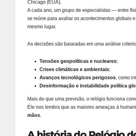
Chicago (EUA).
A cada ano, um grupo de especialistas — entre fí
se reúne para avaliar os acontecimentos globais e
mesmo lugar.
As decisões são baseadas em uma análise criterio
Tensões geopolíticas e nucleares
;
Crises climáticas e ambientais
;
Avanços tecnológicos perigosos
, como int
Desinformação e instabilidade política glo
Mais do que uma previsão, o relógio funciona co
Ele nos lembra que as maiores ameaças à human
mãos
.
A história do Relógio d