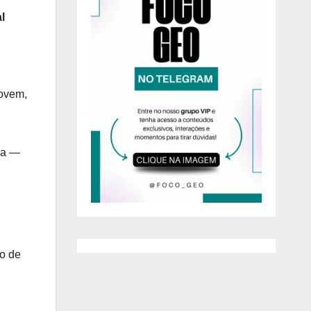
l
movem,
na —
po de