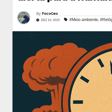
By
FocoGeo
#Meio ambiente
,
#Relóg
DEZ 10, 2025