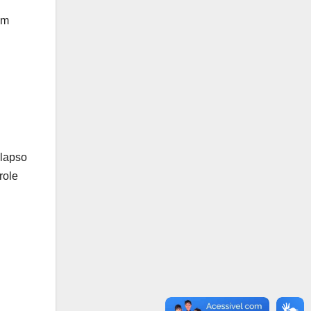
am
olapso
role