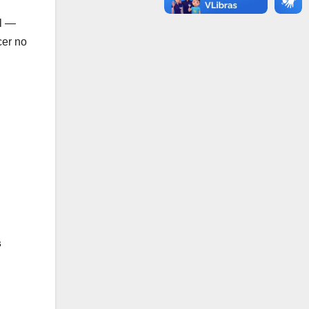
el —
cer no
s