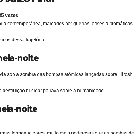
25 vezes
.
ória contemporânea, marcados por guerras, crises diplomáticas
cos dessa trajetória.
eia-noite
via sob a sombra das bombas atômicas lançadas sobre Hirosh
a destruição nuclear pairava sobre a humanidade.
eia-noite
armas termonucleares, muito mais poderosas que as bombas de