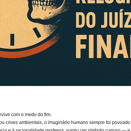
vive com o medo do fim.
 ou crises ambientais, o imaginário humano sempre foi povoado
ncia e à racionalidade moderna, surgiu um símbolo curioso — e