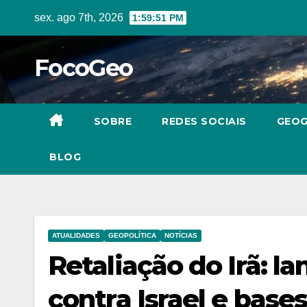
Skip
sex. ago 7th, 2026
1:59:52 PM
to
content
FocoGeo
SOBRE
REDES SOCIAIS
GEOG
BLOG
ATUALIDADES
GEOPOLÍTICA
NOTÍCIAS
Retaliação do Irã: 
contra Israel e bas