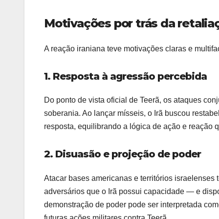
Motivações por trás da retalia
A reação iraniana teve motivações claras e multifa
1. Resposta à agressão percebida
Do ponto de vista oficial de Teerã, os ataques co
soberania. Ao lançar mísseis, o Irã buscou restab
resposta, equilibrando a lógica de ação e reação q
2. Disuasão e projeção de poder
Atacar bases americanas e territórios israelenses 
adversários que o Irã possui capacidade — e dispo
demonstração de poder pode ser interpretada como 
futuras ações militares contra Teerã.