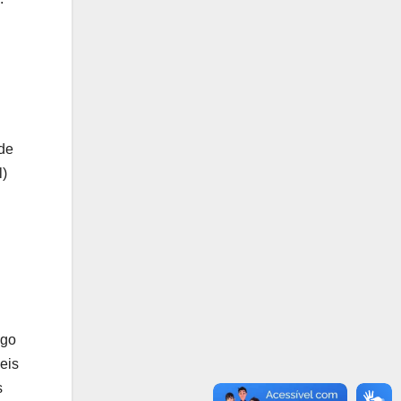
 de
l)
ngo
eis
s