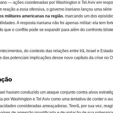
raniano — ações coordenadas por Washington e Tel Aviv em respo
 reação a essa ofensiva, o governo iraniano lançou uma série
ses militares americanas na região
, marcando um dos episódi
lidades. A resposta iraniana não foi apenas militar: ela tem fort
do que o conflito pode se expandir para além do confronto bilate
tecimentos, do contexto das relações entre Irã, Israel e Estad
 e das potenciais implicações desse novo capítulo da crise no O
ação
srael haviam conduzido um ataque conjunto contra alvos estraté
ficada por Washington e Tel Aviv como uma tentativa de conter o a
pacidades consideradas ameaçadoras. Teerã, por sua vez, reag
íses de agressão injustificada e de violação de sua soberania