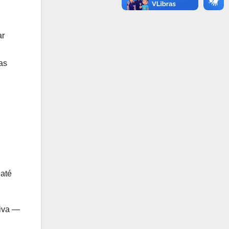
ar
as
 até
siva —