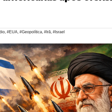
dio
,
#EUA
,
#Geopolítica
,
#Irã
,
#Israel