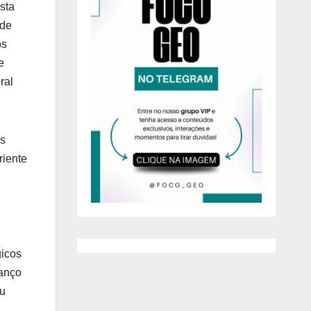
sta
 de
os
e
ral
os
riente
gicos
vanço
iu
.