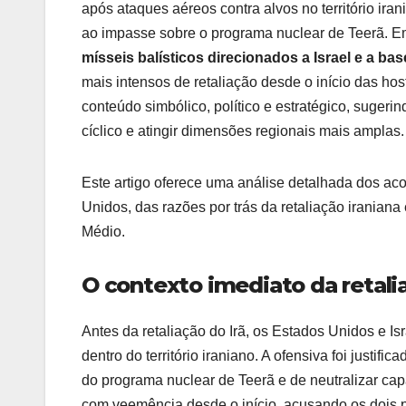
após ataques aéreos contra alvos no território i
ao impasse sobre o programa nuclear de Teerã. Em
mísseis balísticos direcionados a Israel e a ba
mais intensos de retaliação desde o início das hosti
conteúdo simbólico, político e estratégico, sugerin
cíclico e atingir dimensões regionais mais amplas.
Este artigo oferece uma análise detalhada dos acon
Unidos, das razões por trás da retaliação iraniana
Médio.
O contexto imediato da retali
Antes da retaliação do Irã, os Estados Unidos e I
dentro do território iraniano. A ofensiva foi justi
do programa nuclear de Teerã e de neutralizar ca
com veemência desde o início, acusando os dois pa