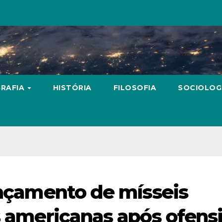
RAFIA
HISTÓRIA
FILOSOFIA
SOCIOLOG
lançamento de mísseis
es americanas após ofens