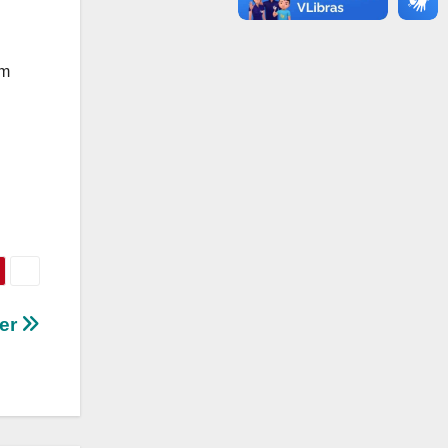
em
zer