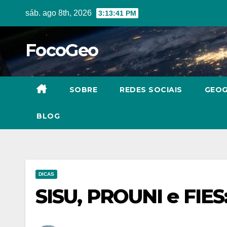
Skip
sáb. ago 8th, 2026
3:13:42 PM
to
content
FocoGeo
SOBRE
REDES SOCIAIS
GEOG
BLOG
DICAS
SISU, PROUNI e FIES