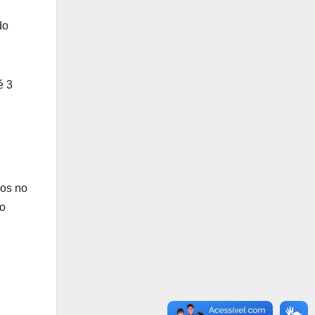
do
é 3
dos no
no