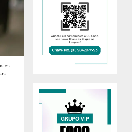
ueles
sas