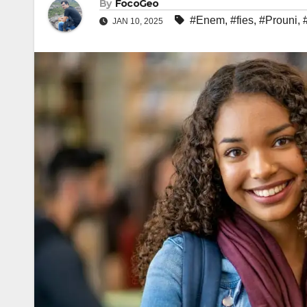
By
FocoGeo
#Enem
,
#fies
,
#Prouni
,
JAN 10, 2025