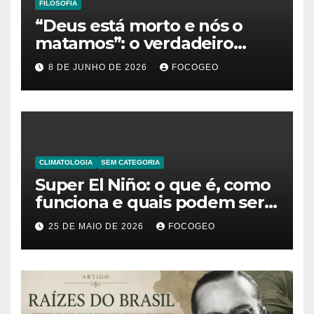
FILOSOFIA
“Deus está morto e nós o
matamos”: o verdadeiro
significado da frase de
8 DE JUNHO DE 2026
FOCOGEO
Friedrich Nietzsche
CLIMATOLOGIA
SEM CATEGORIA
Super El Niño: o que é, como
funciona e quais podem ser
os impactos desse fenômeno
25 DE MAIO DE 2026
FOCOGEO
climático extremo no Brasil e
no mundo