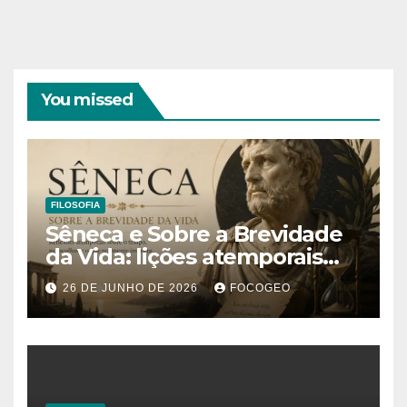
You missed
FILOSOFIA
Sêneca e Sobre a Brevidade
da Vida: lições atemporais
sobre o tempo, a felicidade e
26 DE JUNHO DE 2026
FOCOGEO
o verdadeiro sentido da
existência