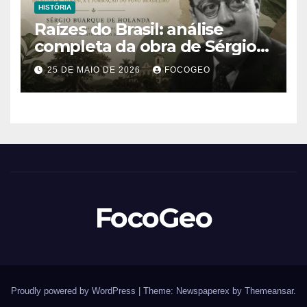
HISTÓRIA
Raízes do Brasil: análise
completa da obra de Sérgio
Buarque de Holanda e sua
25 DE MAIO DE 2026
FOCOGEO
importância para entender a
formação do Brasil
FocoGeo
Proudly powered by WordPress
|
Theme: Newspaperex by
Themeansar
.