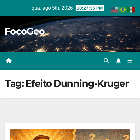
Skip
qua. ago 5th, 2026
10:27:36 PM
to
content
FocoGeo
Tag:
Efeito Dunning-Kruger