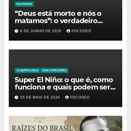
FILOSOFIA
“Deus está morto e nós o
matamos”: o verdadeiro
significado da frase de
8 DE JUNHO DE 2026
FOCOGEO
Friedrich Nietzsche
CLIMATOLOGIA
SEM CATEGORIA
Super El Niño: o que é, como
funciona e quais podem ser
os impactos desse fenômeno
25 DE MAIO DE 2026
FOCOGEO
climático extremo no Brasil e
no mundo