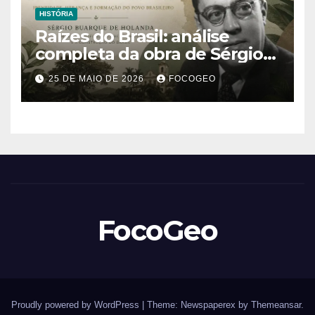
HISTÓRIA
Raízes do Brasil: análise
completa da obra de Sérgio
Buarque de Holanda e sua
25 DE MAIO DE 2026
FOCOGEO
importância para entender a
formação do Brasil
FocoGeo
Proudly powered by WordPress
|
Theme: Newspaperex by
Themeansar
.