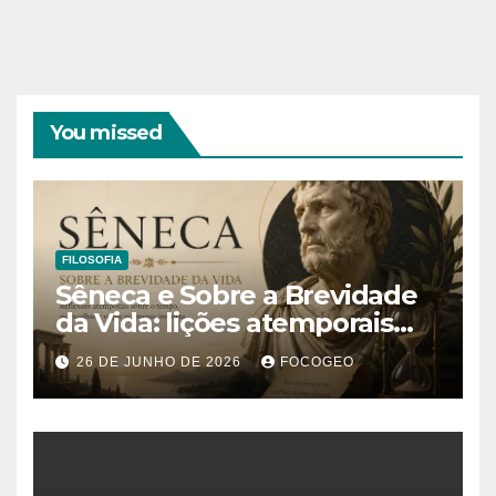
You missed
FILOSOFIA
Sêneca e Sobre a Brevidade
da Vida: lições atemporais
sobre o tempo, a felicidade e
26 DE JUNHO DE 2026
FOCOGEO
o verdadeiro sentido da
existência