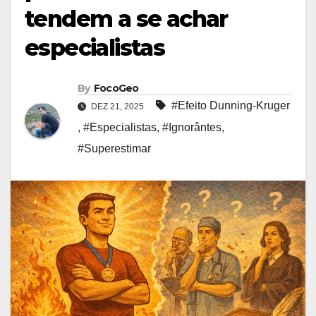
tendem a se achar
especialistas
By
FocoGeo
#Efeito Dunning-Kruger
DEZ 21, 2025
,
#Especialistas
,
#Ignorântes
,
#Superestimar