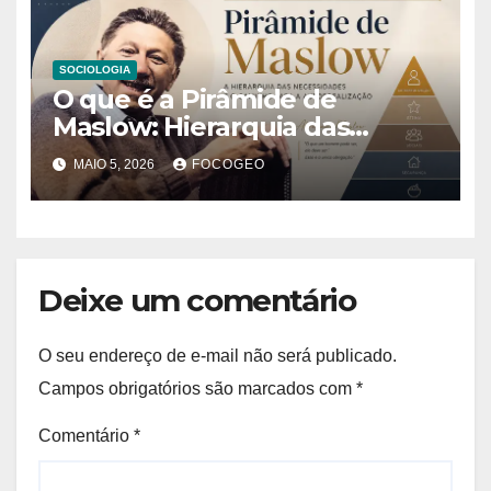
SOCIOLOGIA
O que é a Pirâmide de
Maslow: Hierarquia das
Necessidades Humanas e sua
MAIO 5, 2026
FOCOGEO
Importância para
Compreender o
Comportamento Humano
Deixe um comentário
O seu endereço de e-mail não será publicado.
Campos obrigatórios são marcados com
*
Comentário
*