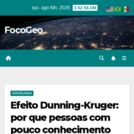
Skip
qui. ago 6th, 2026
3:52:57 AM
to
content
FocoGeo
SOCIOLOGIA
Efeito Dunning-Kruger:
por que pessoas com
pouco conhecimento