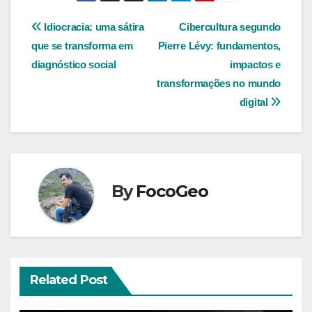
Navegação
Idiocracia: uma sátira
Cibercultura segundo
que se transforma em
Pierre Lévy: fundamentos,
de
diagnóstico social
impactos e
Post
transformações no mundo
digital
By
FocoGeo
Related Post