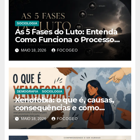
SOCIOLOGIA
As 5 Fases do Luto: Entenda
Como Funciona o Processo
de Perda e Sofrimento
MAIO 18, 2026
FOCOGEO
Humano
DEMOGRAFIA
SOCIOLOGIA
Xenofobia: o que é, causas,
consequências e como
combater esse problema
MAIO 18, 2026
FOCOGEO
global