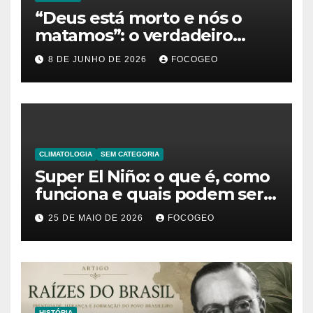
“Deus está morto e nós o
matamos”: o verdadeiro
significado da frase de
8 DE JUNHO DE 2026
FOCOGEO
Friedrich Nietzsche
CLIMATOLOGIA
SEM CATEGORIA
Super El Niño: o que é, como
funciona e quais podem ser
os impactos desse fenômeno
25 DE MAIO DE 2026
FOCOGEO
climático extremo no Brasil e
no mundo
HISTÓRIA