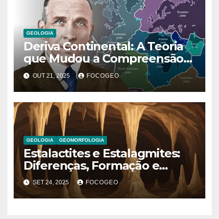
GEOLOGIA
Deriva Continental: A Teoria
que Mudou a Compreensão
da Terra
OUT 21, 2025
FOCOGEO
GEOLOGIA
GEOMORFOLOGIA
Estalactites e Estalagmites:
Diferenças, Formação e
Importância Geológica
SET 24, 2025
FOCOGEO