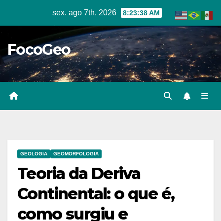
Skip
sex. ago 7th, 2026
8:23:39 AM
to
content
FocoGeo
GEOLOGIA
GEOMORFOLOGIA
Teoria da Deriva
Continental: o que é,
como surgiu e