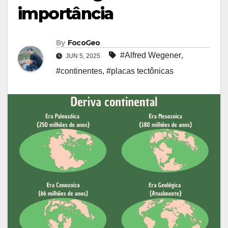
importância
By
FocoGeo
#Alfred Wegener
,
JUN 5, 2025
#continentes
,
#placas tectônicas