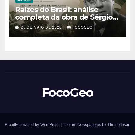
Raízes do Brasil: análise
completa da obra de Sérgio
Buarque de Holanda e sua
25 DE MAIO DE 2026
FOCOGEO
importância para entender a
formação do Brasil
FocoGeo
Proudly powered by WordPress
|
Theme: Newspaperex by
Themeansar
.