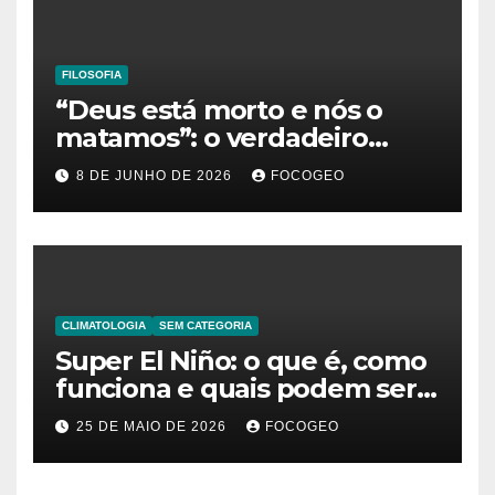
FILOSOFIA
“Deus está morto e nós o
matamos”: o verdadeiro
significado da frase de
8 DE JUNHO DE 2026
FOCOGEO
Friedrich Nietzsche
CLIMATOLOGIA
SEM CATEGORIA
Super El Niño: o que é, como
funciona e quais podem ser
os impactos desse fenômeno
25 DE MAIO DE 2026
FOCOGEO
climático extremo no Brasil e
no mundo