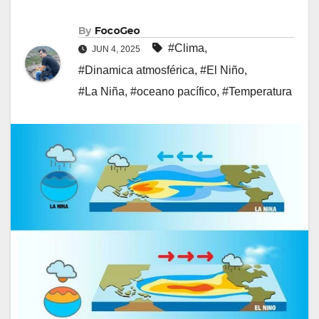
By
FocoGeo
#Clima
,
JUN 4, 2025
#Dinamica atmosférica
,
#El Niño
,
#La Niña
,
#oceano pacífico
,
#Temperatura