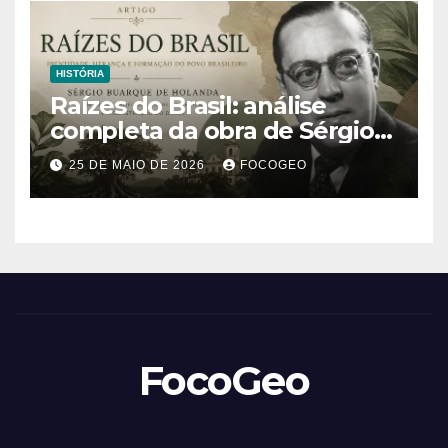
HISTÓRIA
Raízes do Brasil: análise
completa da obra de Sérgio
Buarque de Holanda e sua
25 DE MAIO DE 2026
FOCOGEO
importância para entender a
formação do Brasil
FocoGeo