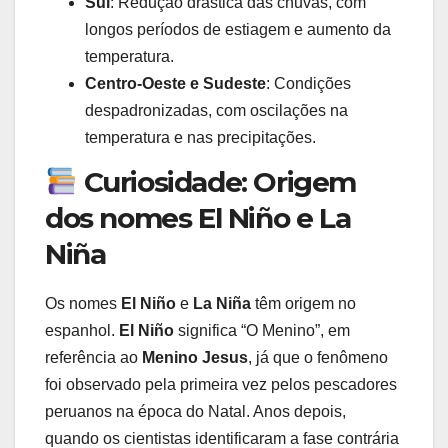
Sul
: Redução drástica das chuvas, com
longos períodos de estiagem e aumento da
temperatura.
Centro-Oeste e Sudeste
: Condições
despadronizadas, com oscilações na
temperatura e nas precipitações.
Curiosidade: Origem
dos nomes El Niño e La
Niña
Os nomes
El Niño
e
La Niña
têm origem no
espanhol.
El Niño
significa “O Menino”, em
referência ao
Menino Jesus
, já que o fenômeno
foi observado pela primeira vez pelos pescadores
peruanos na época do Natal. Anos depois,
quando os cientistas identificaram a fase contrária