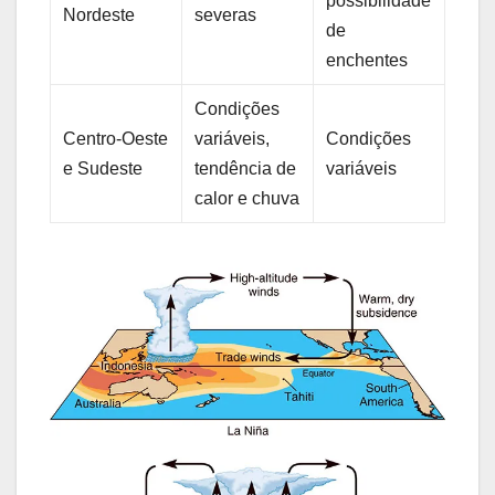
possibilidade
Nordeste
severas
de
enchentes
Condições
Centro-Oeste
variáveis,
Condições
e Sudeste
tendência de
variáveis
calor e chuva