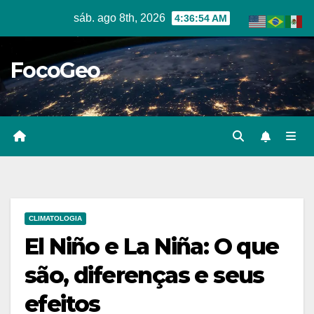
Skip
sáb. ago 8th, 2026
4:36:55 AM
to
content
FocoGeo
CLIMATOLOGIA
El Niño e La Niña: O que
são, diferenças e seus
efeitos